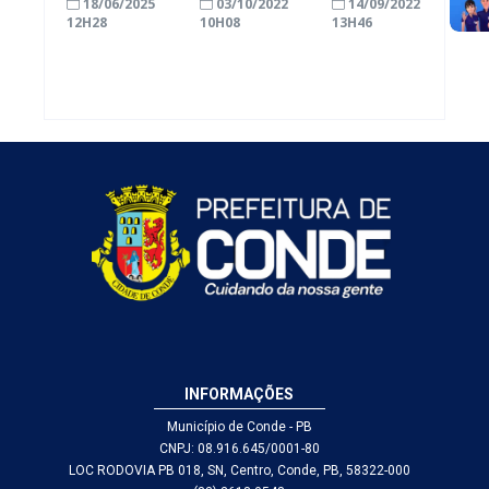
18/06/2025
03/10/2022
14/09/2022
a Polícia
12H28
10H08
13H46
Militar para
ampliar ações
de segurança
INFORMAÇÕES
Município de Conde - PB
CNPJ: 08.916.645/0001-80
LOC RODOVIA PB 018, SN, Centro, Conde, PB, 58322-000