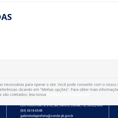
DAS
INFORMAÇÕES
o necessárias para operar o site. Você pode consentir com o nosso
preferências clicando em “Minhas opções”. Para obter mais informaçõ
s são coletados, leia nossa
Política de Privacidade
.
Município de Conde - PB
CNPJ: 08.916.645/0001-80
LOC RODOVIA PB 018, SN, Centro, Conde, PB, 58322-000
(83) 3618-0548
gabinetedaprefeita@conde.pb.gov.br