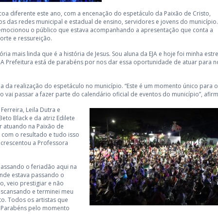
a diferente este ano, com a encenação do espetáculo da Paixão de Cristo,
s das redes municipal e estadual de ensino, servidores e jovens do município.
e emocionou o público que estava acompanhando a apresentação que conta a
morte e ressureição.
ória mais linda que é a história de Jesus. Sou aluna da EJA e hoje foi minha estre
A Prefeitura está de parabéns por nos dar essa oportunidade de atuar para 
ia da realização do espetáculo no município. “Este é um momento único para o
vai passar a fazer parte do calendário oficial de eventos do município”, afir
erreira, Leila Dutra e
to Black e da atriz Edilete
r atuando na Paixão de
s com o resultado e tudo isso
acrescentou a Professora
assando o feriadão aqui na
ande estava passando o
, veio prestigiar e não
descansando e terminei meu
o. Todos os artistas que
l. Parabéns pelo momento