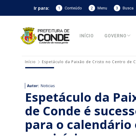
Ir para:
1
Conteúdo
2
Menu
3
Busca
INÍCIO
GOVERNO
Início
Espetáculo da Paixão de Cristo no Centro de C
Autor:
Noticias
Espetáculo da Pai
de Conde é sucess
para o calendário 