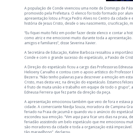
A população de Conde vivenciou uma noite de Domingo de Pásco
promovido pela Prefeitura. O elenco foi todo formado por aluno
apresentação lotou a Praça Pedro Alves no Centro da cidade 
história de Jesus Cristo, desde o seu nascimento, crucificação, 
“Eu fiquei muito feliz em poder fazer deste elenco e contar a hist
como atriz e me emocionei muito durante toda a apresentação. 
amigos e familiares”, disse Severina Xavier.
A Secretária de Educação, Kaline Barboza ressaltou a importânc
Conde e com o grande sucesso do espetáculo, a Paixão de Cristo 
A Direção do espetáculo ficou a cargo das Professoras Edneusa F
Helioeny Carvalho e contou com o apoio artístico do Professor Be
Bezerra. “Não tenho palavras para descrever a emoção em esta
Cristo, mas desta vez, na direção do espetáculo. Estamos felize
é fruto de muita união e trabalho em equipe de todo o grupo”, 
Edneusa Ferreira que fez parte da direção da peça.
A apresentação emocionou também que veio de fora e estava p
cidade. A comerciante Niedja Souza, moradora de Campina Gr
feriado na Praia de jacumã e quando viu o anúncio do espetáculo
escondeu sua emoção. “Vim aqui para ficar uns dias na praia, 
feriadão assistindo um belo espetáculo que me emocionou muit
são moradores da cidade e toda a organização está impecáve
tão maravilhoso”, declarou.