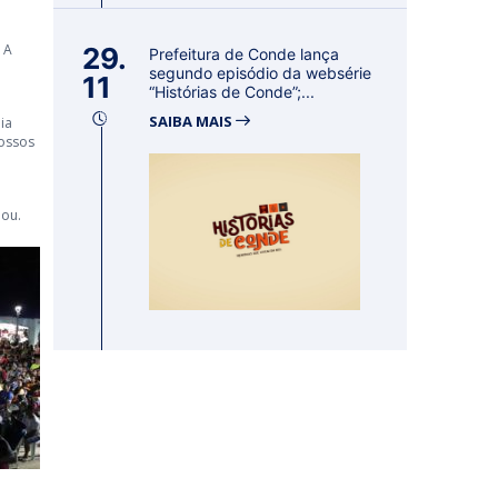
 A
29.
Prefeitura de Conde lança
segundo episódio da websérie
11
“Histórias de Conde”;...
SAIBA MAIS
ia
nossos
mou.