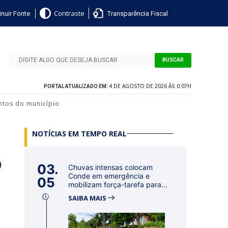
nuir Fonte
Transparência Fiscal
Contraste
BUSCAR
4 DE AGOSTO DE 2026 ÀS 0:07H
PORTAL ATUALIZADO EM:
entos do município
NOTÍCIAS EM TEMPO REAL
o
03.
Chuvas intensas colocam
Conde em emergência e
05
mobilizam força-tarefa para
acolher f...
SAIBA MAIS