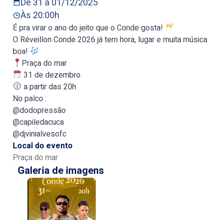
De 31 à 01/12/2025
Às 20:00h
É pra virar o ano do jeito que o Conde gosta!
O Réveillon Conde 2026 já tem hora, lugar e muita música
boa!
Praça do mar
31 de dezembro
a partir das 20h
No palco :
@dodopressão
@capiledacuca
@djvinialvesofc
Local do evento
Praça do mar
Galeria de imagens