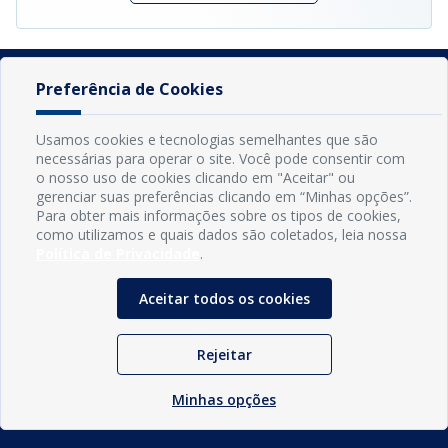
Preferência de Cookies
Usamos cookies e tecnologias semelhantes que são
necessárias para operar o site. Você pode consentir com
o nosso uso de cookies clicando em "Aceitar" ou
gerenciar suas preferências clicando em “Minhas opções”.
Para obter mais informações sobre os tipos de cookies,
como utilizamos e quais dados são coletados, leia nossa
Política de Privacidade
.
INFORMAÇÕES
Aceitar todos os cookies
Município de Conde - PB
CNPJ: 08.916.645/0001-80
LOC RODOVIA PB 018, SN, Centro, Conde, PB, 58322-000
Rejeitar
(83) 3618-0548
gabinetedaprefeita@conde.pb.gov.br
Minhas opções
Exp: Segunda a sexta, das 8h às 14h.