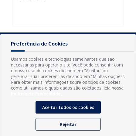
Preferência de Cookies
Usamos cookies e tecnologias semelhantes que são
necessárias para operar o site. Você pode consentir com
o nosso uso de cookies clicando em "Aceitar" ou
gerenciar suas preferências clicando em “Minhas opções”.
Para obter mais informações sobre os tipos de cookies,
como utilizamos e quais dados são coletados, leia nossa
Política de Privacidade
.
INFORMAÇÕES
Aceitar todos os cookies
Município de Conde - PB
CNPJ: 08.916.645/0001-80
Rejeitar
LOC RODOVIA PB 018, SN, Centro, Conde, PB, 58322-000
(83) 3618-0548
gabinetedaprefeita@conde.pb.gov.br