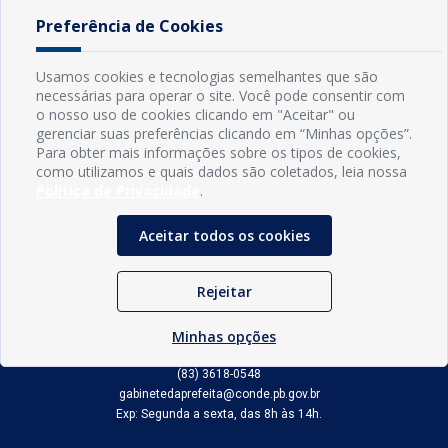
Preferência de Cookies
Usamos cookies e tecnologias semelhantes que são
necessárias para operar o site. Você pode consentir com
o nosso uso de cookies clicando em "Aceitar" ou
gerenciar suas preferências clicando em “Minhas opções”.
Para obter mais informações sobre os tipos de cookies,
como utilizamos e quais dados são coletados, leia nossa
Política de Privacidade
.
Aceitar todos os cookies
INFORMAÇÕES
Rejeitar
Município de Conde - PB
Minhas opções
CNPJ: 08.916.645/0001-80
LOC RODOVIA PB 018, SN, Centro, Conde, PB, 58322-000
(83) 3618-0548
gabinetedaprefeita@conde.pb.gov.br
Exp: Segunda a sexta, das 8h às 14h.