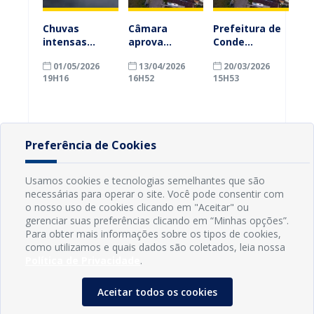
Chuvas
Câmara
Prefeitura de
intensas
aprova
Conde
levam
reajuste
encaminha
01/05/2026
13/04/2026
20/03/2026
Prefeitura de
salarial e
projeto de
19H16
16H52
15H53
Conde a
Prefeitura de
reajuste
decretar
Conde reforça
salarial de
situação de
valorização
5,5% para
emergência
dos servidores
servidores
por 180 dias
municipais
Preferência de Cookies
Usamos cookies e tecnologias semelhantes que são
necessárias para operar o site. Você pode consentir com
o nosso uso de cookies clicando em "Aceitar" ou
gerenciar suas preferências clicando em “Minhas opções”.
Para obter mais informações sobre os tipos de cookies,
como utilizamos e quais dados são coletados, leia nossa
Política de Privacidade
.
Aceitar todos os cookies