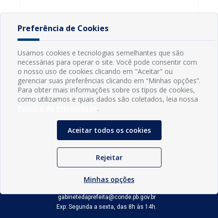
Preferência de Cookies
Usamos cookies e tecnologias semelhantes que são
necessárias para operar o site. Você pode consentir com
o nosso uso de cookies clicando em "Aceitar" ou
gerenciar suas preferências clicando em “Minhas opções”.
Para obter mais informações sobre os tipos de cookies,
como utilizamos e quais dados são coletados, leia nossa
Política de Privacidade
.
Aceitar todos os cookies
INFORMAÇÕES
Rejeitar
Município de Conde - PB
CNPJ: 08.916.645/0001-80
LOC RODOVIA PB 018, SN, Centro, Conde, PB, 58322-000
Minhas opções
(83) 3618-0548
gabinetedaprefeita@conde.pb.gov.br
Exp: Segunda a sexta, das 8h às 14h.