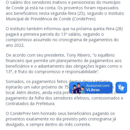
O salário dos servidores inativos e pensionistas do município
de Conde já está na conta. Os proventos foram repassados
aos beneficiários nesta segunda-feira (25), segundo o Instituto
Municipal de Previdência de Conde (CondePrev).
O instituto também informou que na próxima quinta-feira (28)
pagará a primeira parcela do 13º salário, seguindo o
compromisso assumido no cronograma de pagamentos do
ano 2022.
De acordo com seu presidente, Tony Ribeiro, “o equilíbrio
financeiro que permite um planejamento de pagamentos aos
beneficiários e o adiantamento das obrigações legais como o
13°, é fruto do compromisso e responsabilidade”.
Somados, os pagamentos feitos dentro dessa semana
injetarão um valor próximo de 750 mil reais na economia
local. Além destes, ainda está previsto para esta semana o
pagamento da folha dos servidores efetivos, comissionados e
contratados da Prefeitura.
O CondePrev tem honrado seus beneficiários pagando os
proventos exatamente no dia previsto pelo cronograma já
divulgado, e sempre dentro do mês corrente.