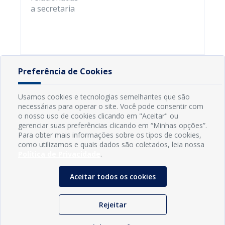
a secretaria
Preferência de Cookies
Usamos cookies e tecnologias semelhantes que são
necessárias para operar o site. Você pode consentir com
o nosso uso de cookies clicando em "Aceitar" ou
gerenciar suas preferências clicando em “Minhas opções”.
Para obter mais informações sobre os tipos de cookies,
como utilizamos e quais dados são coletados, leia nossa
Política de Privacidade
.
Aceitar todos os cookies
INFORMAÇÕES
Município de Conde - PB
Rejeitar
CNPJ: 08.916.645/0001-80
LOC RODOVIA PB 018, SN, Centro, Conde, PB, 58322-000