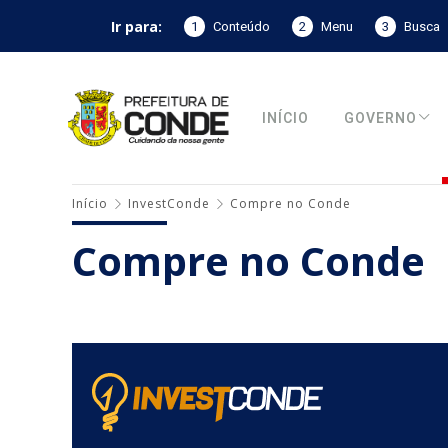
Ir para:
1
Conteúdo
2
Menu
3
Busca
INÍCIO
GOVERNO
Início
InvestConde
Compre no Conde
Compre no Conde