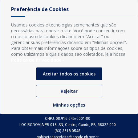
a Conde para
parcela do 13º
Administração
realizar
salário dos
de Conde
Preferência de Cookies
tomografias e
servidores
reduzir fila de
para o dia 19
espera do SUS
de junho
Usamos cookies e tecnologias semelhantes que são
necessárias para operar o site. Você pode consentir com
o nosso uso de cookies clicando em "Aceitar" ou
gerenciar suas preferências clicando em “Minhas opções”.
Para obter mais informações sobre os tipos de cookies,
como utilizamos e quais dados são coletados, leia nossa
Política de Privacidade
.
Aceitar todos os cookies
Rejeitar
INFORMAÇÕES
Minhas opções
Município de Conde - PB
CNPJ: 08.916.645/0001-80
LOC RODOVIA PB 018, SN, Centro, Conde, PB, 58322-000
(83) 3618-0548
gabinetedaprefeita@conde.pb.gov.br