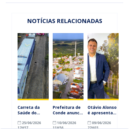
NOTÍCIAS RELACIONADAS
Carreta da
Prefeitura de
Otávio Alonso
Saúde do
Conde anuncia
é apresentado
Governo
pagamento da
como novo
25/06/2026
10/06/2026
09/06/2026
Federal chega
primeira
secretário de
12H57
11H56
22H03