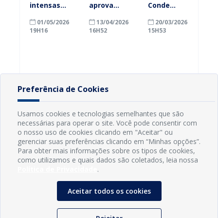
intensas
aprova
Conde
levam
reajuste
encaminha
01/05/2026
13/04/2026
20/03/2026
Prefeitura de
salarial e
projeto de
19H16
16H52
15H53
Conde a
Prefeitura de
reajuste
decretar
Conde reforça
salarial de
situação de
valorização
5,5% para
emergência
dos servidores
servidores
por 180 dias
municipais
Preferência de Cookies
Usamos cookies e tecnologias semelhantes que são
necessárias para operar o site. Você pode consentir com
o nosso uso de cookies clicando em "Aceitar" ou
gerenciar suas preferências clicando em “Minhas opções”.
Para obter mais informações sobre os tipos de cookies,
como utilizamos e quais dados são coletados, leia nossa
Política de Privacidade
.
Aceitar todos os cookies
INFORMAÇÕES
Município de Conde - PB