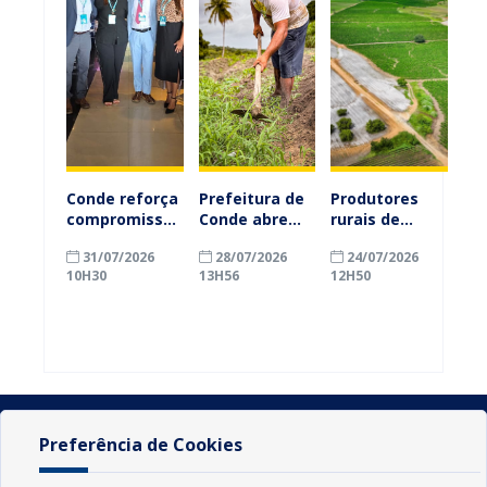
Conde reforça
Prefeitura de
Produtores
compromisso
Conde abre
rurais de
com a
inscrições
Conde
31/07/2026
28/07/2026
24/07/2026
alfabetização
para
ganham mais
10H30
13H56
12H50
ao participar
agricultores
prazo para
do Seminário
familiares
atualizar
Nacional pela
participarem
cadastro e
Alfabetização
do PAA
declarar
2026
Federal
rebanho
Preferência de Cookies