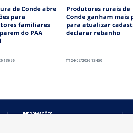
tura de Conde abre
Produtores rurais de
ções para
Conde ganham mais 
ltores familiares
para atualizar cadast
iparem do PAA
declarar rebanho
l
26 13H56
24/07/2026 12H50
INFORMAÇÕES
Município de Conde - PB