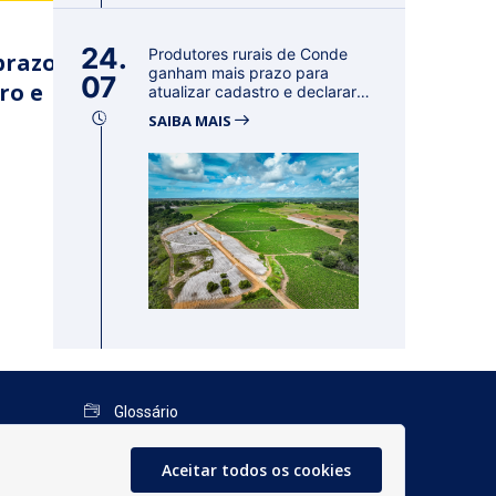
24.
Produtores rurais de Conde
prazo
ganham mais prazo para
07
ro e
atualizar cadastro e declarar
reban...
SAIBA MAIS
Glossário
Mapa do Site
Aceitar todos os cookies
Perguntas Frequentes