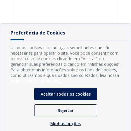
Preferência de Cookies
Usamos cookies e tecnologias semelhantes que são
necessárias para operar o site. Você pode consentir com
o nosso uso de cookies clicando em "Aceitar" ou
gerenciar suas preferências clicando em “Minhas opções”.
Para obter mais informações sobre os tipos de cookies,
como utilizamos e quais dados são coletados, leia nossa
Política de Privacidade
.
Aceitar todos os cookies
INFORMAÇÕES
Município de Conde - PB
Rejeitar
CNPJ: 08.916.645/0001-80
LOC RODOVIA PB 018, SN, Centro, Conde, PB, 58322-000
(83) 3618-0548
Minhas opções
gabinetedaprefeita@conde.pb.gov.br