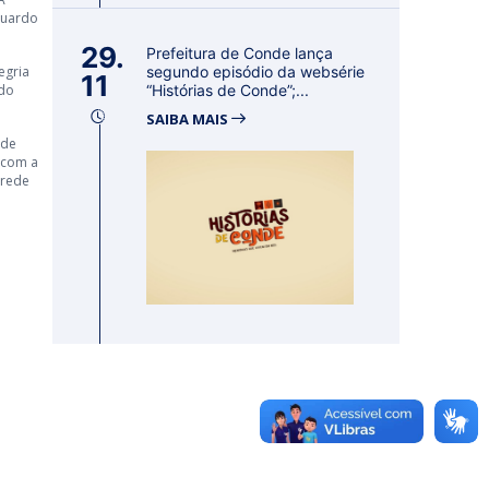
duardo
29.
Prefeitura de Conde lança
egria
segundo episódio da websérie
11
 do
“Histórias de Conde”;...
SAIBA MAIS
 de
 com a
 rede