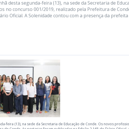
 desta segunda-feira (13), na sede da Secretaria de Educ
s no concurso 001/2019, realizado pela Prefeitura de Conde
ário Oficial. A Solenidade contou com a presença da prefeita
-feira (13), na sede da Secretaria de Educação de Conde. Os novos profissio
a de Conde. As portarias foram publicadas na Edição 2.165 do Diário Oficial. 