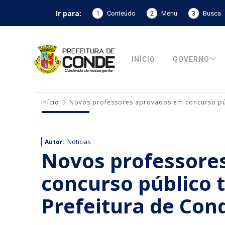
Ir para:
1
Conteúdo
2
Menu
3
Busca
INÍCIO
GOVERNO
Início
Novos professores aprovados em concurso pú
Autor:
Noticias
Novos professore
concurso público
Prefeitura de Con