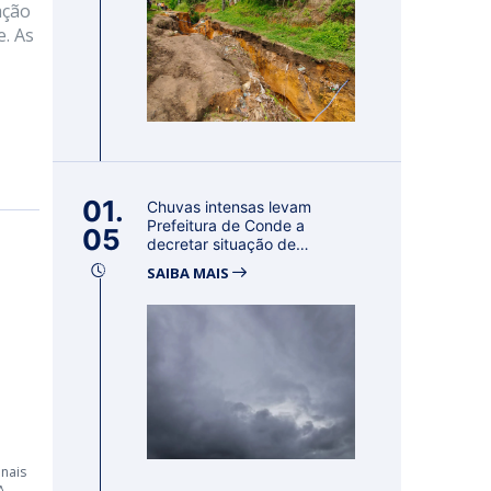
ação
. As
01.
Chuvas intensas levam
Prefeitura de Conde a
05
decretar situação de
emergência por 18...
SAIBA MAIS
nais
A