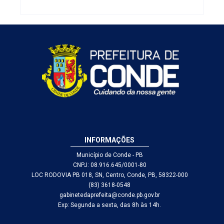
ocorrências
graves
INFORMAÇÕES
Município de Conde - PB
CNPJ: 08.916.645/0001-80
LOC RODOVIA PB 018, SN, Centro, Conde, PB, 58322-000
(83) 3618-0548
gabinetedaprefeita@conde.pb.gov.br
Exp: Segunda a sexta, das 8h às 14h.