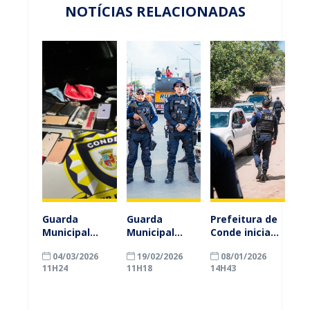
NOTÍCIAS RELACIONADAS
Guarda
Guarda
Prefeitura de
Municipal
Municipal
Conde inicia
recupera
encerra
Operação
04/03/2026
19/02/2026
08/01/2026
celulares após
Carnaval de
Praia Livre e
11H24
11H18
14H43
assalto a loja
Conde 2026
reforça
no Conde
com registro
ordenamento
zero de
no litoral