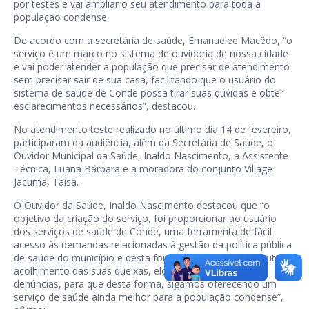
por testes e vai ampliar o seu atendimento para toda a
população condense.
De acordo com a secretária de saúde, Emanuelee Macêdo, “o
serviço é um marco no sistema de ouvidoria de nossa cidade
e vai poder atender a população que precisar de atendimento
sem precisar sair de sua casa, facilitando que o usuário do
sistema de saúde de Conde possa tirar suas dúvidas e obter
esclarecimentos necessários”, destacou.
No atendimento teste realizado no último dia 14 de fevereiro,
participaram da audiência, além da Secretária de Saúde, o
Ouvidor Municipal da Saúde, Inaldo Nascimento, a Assistente
Técnica, Luana Bárbara e a moradora do conjunto Village
Jacumã, Taísa.
O Ouvidor da Saúde, Inaldo Nascimento destacou que “o
objetivo da criação do serviço, foi proporcionar ao usuário
dos serviços de saúde de Conde, uma ferramenta de fácil
acesso às demandas relacionadas à gestão da política pública
de saúde do município e desta forma trabalhamos a escuta e
acolhimento das suas queixas, elogios, sugestões e
denúncias, para que desta forma, sigamos oferecendo um
serviço de saúde ainda melhor para a população condense”,