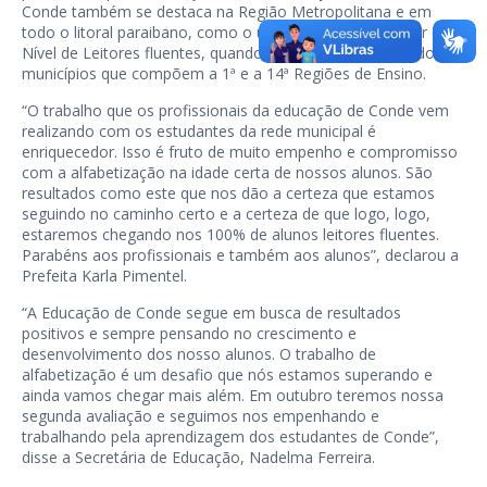
Conde também se destaca na Região Metropolitana e em
todo o litoral paraibano, como o único município a atingir o
Nível de Leitores fluentes, quando analisados os dados dos
municípios que compõem a 1ª e a 14ª Regiões de Ensino.
“O trabalho que os profissionais da educação de Conde vem
realizando com os estudantes da rede municipal é
enriquecedor. Isso é fruto de muito empenho e compromisso
com a alfabetização na idade certa de nossos alunos. São
resultados como este que nos dão a certeza que estamos
seguindo no caminho certo e a certeza de que logo, logo,
estaremos chegando nos 100% de alunos leitores fluentes.
Parabéns aos profissionais e também aos alunos”, declarou a
Prefeita Karla Pimentel.
“A Educação de Conde segue em busca de resultados
positivos e sempre pensando no crescimento e
desenvolvimento dos nosso alunos. O trabalho de
alfabetização é um desafio que nós estamos superando e
ainda vamos chegar mais além. Em outubro teremos nossa
segunda avaliação e seguimos nos empenhando e
trabalhando pela aprendizagem dos estudantes de Conde”,
disse a Secretária de Educação, Nadelma Ferreira.