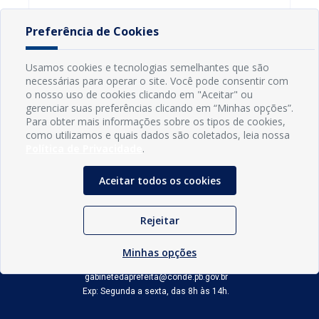
Preferência de Cookies
Usamos cookies e tecnologias semelhantes que são
necessárias para operar o site. Você pode consentir com
o nosso uso de cookies clicando em "Aceitar" ou
gerenciar suas preferências clicando em “Minhas opções”.
Para obter mais informações sobre os tipos de cookies,
como utilizamos e quais dados são coletados, leia nossa
Política de Privacidade
.
Aceitar todos os cookies
INFORMAÇÕES
Rejeitar
Município de Conde - PB
CNPJ: 08.916.645/0001-80
LOC RODOVIA PB 018, SN, Centro, Conde, PB, 58322-000
Minhas opções
(83) 3618-0548
gabinetedaprefeita@conde.pb.gov.br
Exp: Segunda a sexta, das 8h às 14h.