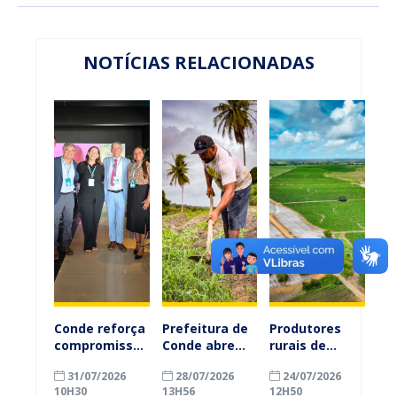
NOTÍCIAS RELACIONADAS
Conde reforça
Prefeitura de
Produtores
compromisso
Conde abre
rurais de
com a
inscrições
Conde
31/07/2026
28/07/2026
24/07/2026
alfabetização
para
ganham mais
10H30
13H56
12H50
ao participar
agricultores
prazo para