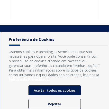
do Seminário
familiares
atualizar
Nacional pela
participarem
cadastro e
Alfabetização
do PAA
declarar
2026
Federal
rebanho
Preferência de Cookies
Usamos cookies e tecnologias semelhantes que são
necessárias para operar o site. Você pode consentir com
o nosso uso de cookies clicando em "Aceitar" ou
gerenciar suas preferências clicando em “Minhas opções”.
Para obter mais informações sobre os tipos de cookies,
como utilizamos e quais dados são coletados, leia nossa
Política de Privacidade
.
INFORMAÇÕES
Município de Conde - PB
Aceitar todos os cookies
CNPJ: 08.916.645/0001-80
LOC RODOVIA PB 018, SN, Centro, Conde, PB, 58322-000
(83) 3618-0548
Rejeitar
gabinetedaprefeita@conde.pb.gov.br