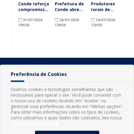
Conde reforça
Prefeitura de
Produtores
compromisso
Conde abre
rurais de
com a
inscrições
Conde
31/07/2026
28/07/2026
24/07/2026
alfabetização
para
ganham mais
10H30
13H56
12H50
ao participar
agricultores
prazo para
do Seminário
familiares
atualizar
Nacional pela
participarem
cadastro e
Alfabetização
do PAA
declarar
2026
Federal
rebanho
Preferência de Cookies
Usamos cookies e tecnologias semelhantes que são
necessárias para operar o site. Você pode consentir com
o nosso uso de cookies clicando em "Aceitar" ou
gerenciar suas preferências clicando em “Minhas opções”.
Para obter mais informações sobre os tipos de cookies,
como utilizamos e quais dados são coletados, leia nossa
Política de Privacidade
.
INFORMAÇÕES