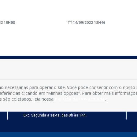
22 10H08
14/09/2022 13H46
INFORMAÇÕES
Município de Conde - PB
o necessárias para operar o site. Você pode consentir com o nosso
CNPJ: 08.916.645/0001-80
preferências clicando em “Minhas opções”. Para obter mais informaçõ
LOC RODOVIA PB 018, SN, Centro, Conde, PB, 58322-000
s são coletados, leia nossa
Política de Privacidade
.
(83) 3618-0548
gabinetedaprefeita@conde.pb.gov.br
Exp: Segunda a sexta, das 8h às 14h.