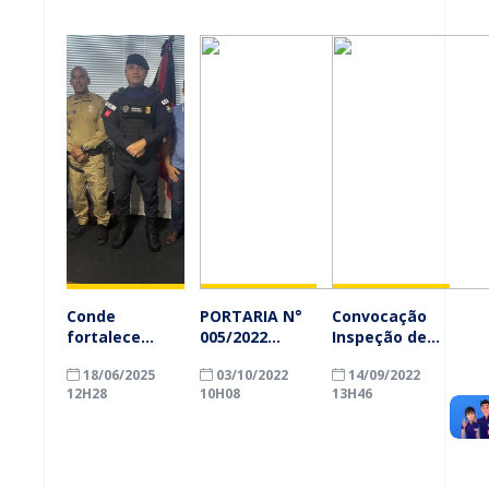
Conde
PORTARIA N°
Convocação
fortalece
005/2022
Inspeção de
parceria com
CORREGEDORIA
Saúde
18/06/2025
03/10/2022
14/09/2022
a Polícia
12H28
10H08
13H46
Militar para
ampliar ações
de segurança