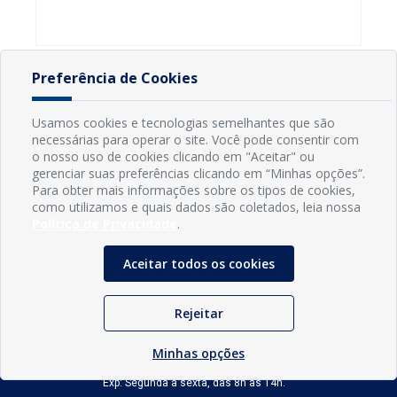
Preferência de Cookies
Usamos cookies e tecnologias semelhantes que são
necessárias para operar o site. Você pode consentir com
o nosso uso de cookies clicando em "Aceitar" ou
gerenciar suas preferências clicando em “Minhas opções”.
Para obter mais informações sobre os tipos de cookies,
como utilizamos e quais dados são coletados, leia nossa
Política de Privacidade
.
Aceitar todos os cookies
INFORMAÇÕES
Município de Conde - PB
Rejeitar
CNPJ: 08.916.645/0001-80
LOC RODOVIA PB 018, SN, Centro, Conde, PB, 58322-000
(83) 3618-0548
Minhas opções
gabinetedaprefeita@conde.pb.gov.br
Exp: Segunda a sexta, das 8h às 14h.