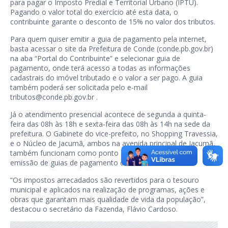
para pagar o Imposto Predial e Territorial Urbano (IPTU).
Pagando o valor total do exercício até esta data, o
contribuinte garante o desconto de 15% no valor dos tributos.
Para quem quiser emitir a guia de pagamento pela internet,
basta acessar o site da Prefeitura de Conde (conde.pb.gov.br)
na aba “Portal do Contribuinte” e selecionar guia de
pagamento, onde terá acesso a todas as informações
cadastrais do imóvel tributado e o valor a ser pago. A guia
também poderá ser solicitada pelo e-mail
tributos@conde.pb.gov.br .
Já o atendimento presencial acontece de segunda a quinta-
feira das 08h às 18h e sexta-feira das 08h às 14h na sede da
prefeitura. O Gabinete do vice-prefeito, no Shopping Travessia,
e o Núcleo de Jacumã, ambos na avenida principal de Jacumã,
também funcionam como ponto de atendimento para
emissão de guias de pagamento do IPTU e da TCR.
“Os impostos arrecadados são revertidos para o tesouro
municipal e aplicados na realização de programas, ações e
obras que garantam mais qualidade de vida da população”,
destacou o secretário da Fazenda, Flávio Cardoso.