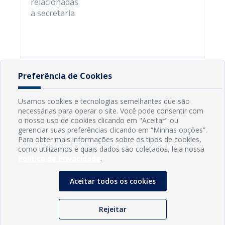
relacionadas
a secretaria
Preferência de Cookies
Usamos cookies e tecnologias semelhantes que são
necessárias para operar o site. Você pode consentir com
o nosso uso de cookies clicando em "Aceitar" ou
gerenciar suas preferências clicando em “Minhas opções”.
Para obter mais informações sobre os tipos de cookies,
como utilizamos e quais dados são coletados, leia nossa
Política de Privacidade
.
Aceitar todos os cookies
INFORMAÇÕES
Município de Conde - PB
Rejeitar
CNPJ: 08.916.645/0001-80
LOC RODOVIA PB 018, SN, Centro, Conde, PB, 58322-000