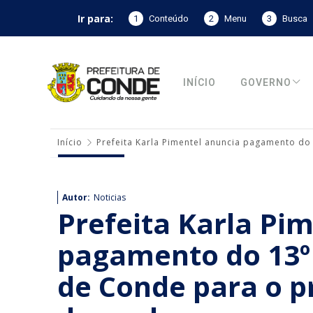
Ir para:
1
Conteúdo
2
Menu
3
Busca
INÍCIO
GOVERNO
Início
Prefeita Karla Pimentel anuncia pagamento do
Autor:
Noticias
Prefeita Karla Pi
pagamento do 13º 
de Conde para o p