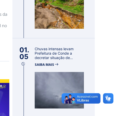
s da
l no
01.
Chuvas intensas levam
Prefeitura de Conde a
05
decretar situação de
emergência por 18...
SAIBA MAIS