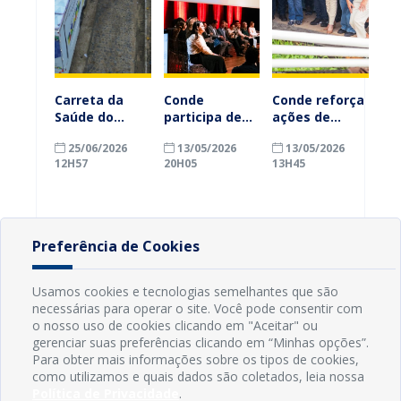
Carreta da
Conde
Conde reforça
Saúde do
participa de
ações de
Governo
seminário
saúde e
25/06/2026
13/05/2026
13/05/2026
Federal chega
estadual
assistência
12H57
20H05
13H45
a Conde para
sobre primeira
com apoio da
realizar
infância
Força Nacional
tomografias e
promovido
do SUS
reduzir fila de
pelo TCE-PB e
durante
espera do SUS
MEC em João
situação de
Preferência de Cookies
Pessoa
emergência
Usamos cookies e tecnologias semelhantes que são
necessárias para operar o site. Você pode consentir com
o nosso uso de cookies clicando em "Aceitar" ou
gerenciar suas preferências clicando em “Minhas opções”.
Para obter mais informações sobre os tipos de cookies,
como utilizamos e quais dados são coletados, leia nossa
Política de Privacidade
.