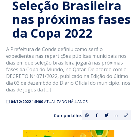
Seleção Brasileira
nas próximas fases
da Copa 2022
A Prefeitura de Conde definiu como será o
expedientes nas repartições públicas municipais nos
dias em que seleção brasileira jogará nas próximas
fases da Copa do Mundo, no Qatar. De acordo com o
DECRETO Nº 071/2022, publicado na Edição do último
dia 03 de dezembdo do Diário Oficial do município, nos
dias de jogos da […]
04/12/2022 14H00
ATUALIZADO HÁ 4 ANOS
Compartilhe: