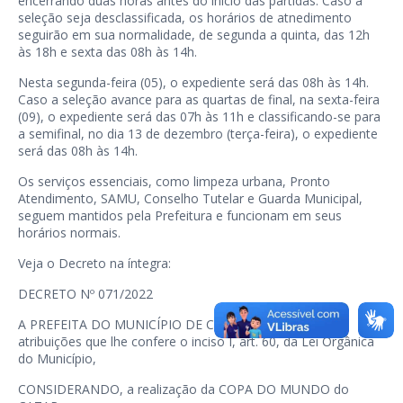
encerrando duas horas antes do início das partidas. Caso a
seleção seja desclassificada, os horários de atnedimento
seguirão em sua normalidade, de segunda a quinta, das 12h
às 18h e sexta das 08h às 14h.
Nesta segunda-feira (05), o expediente será das 08h às 14h.
Caso a seleção avance para as quartas de final, na sexta-feira
(09), o expediente será das 07h às 11h e classificando-se para
a semifinal, no dia 13 de dezembro (terça-feira), o expediente
será das 08h às 14h.
Os serviços essenciais, como limpeza urbana, Pronto
Atendimento, SAMU, Conselho Tutelar e Guarda Municipal,
seguem mantidos pela Prefeitura e funcionam em seus
horários normais.
Veja o Decreto na íntegra:
DECRETO Nº 071/2022
A PREFEITA DO MUNICÍPIO DE CONDE, no uso das
atribuições que lhe confere o inciso I, art. 60, da Lei Orgânica
do Município,
CONSIDERANDO, a realização da COPA DO MUNDO do