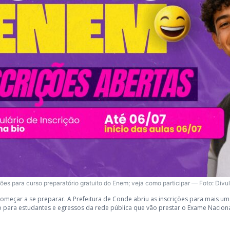
ções para curso preparatório gratuito do Enem; veja como participar — Foto: Div
meçar a se preparar. A Prefeitura de Conde abriu as inscrições para mais um
do para estudantes e egressos da rede pública que vão prestar o Exame Nacion