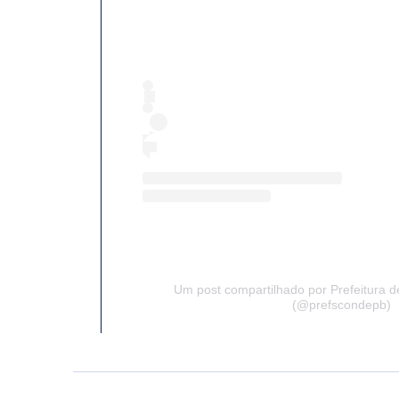
Um post compartilhado por Prefeitura d
(@prefscondepb)