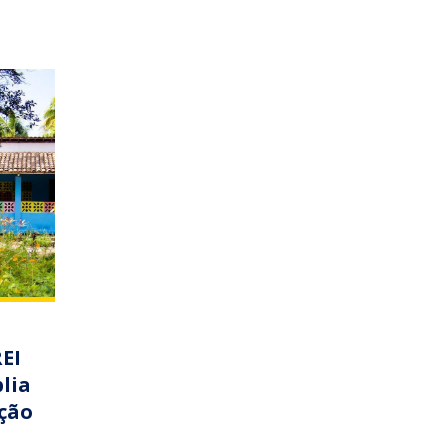
EI
lia
ção