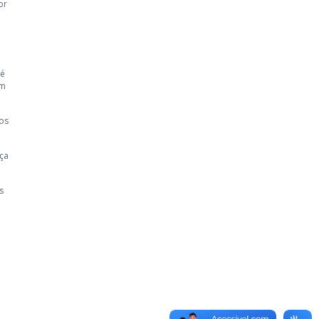
or
 é
om
nos
ça
s