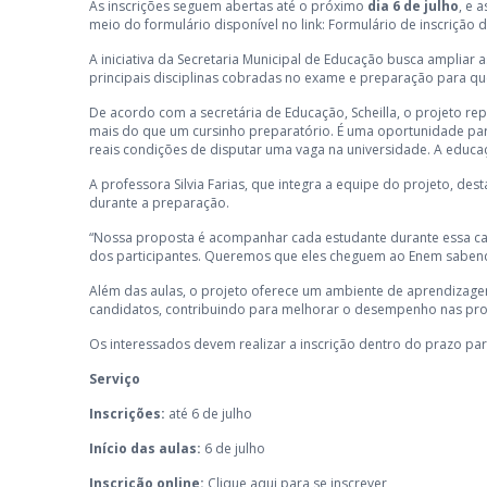
As inscrições seguem abertas até o próximo
dia 6 de julho
, e 
meio do formulário disponível no link:
Formulário de inscrição
A iniciativa da Secretaria Municipal de Educação busca ampliar
principais disciplinas cobradas no exame e preparação para qu
De acordo com a secretária de Educação, Scheilla, o projeto r
mais do que um cursinho preparatório. É uma oportunidade pa
reais condições de disputar uma vaga na universidade. A educa
A professora Silvia Farias, que integra a equipe do projeto, de
durante a preparação.
“Nossa proposta é acompanhar cada estudante durante essa ca
dos participantes. Queremos que eles cheguem ao Enem sabendo
Além das aulas, o projeto oferece um ambiente de aprendizagem
candidatos, contribuindo para melhorar o desempenho nas pr
Os interessados devem realizar a inscrição dentro do prazo para
Serviço
Inscrições:
até 6 de julho
Início das aulas:
6 de julho
Inscrição online:
Clique aqui para se inscrever