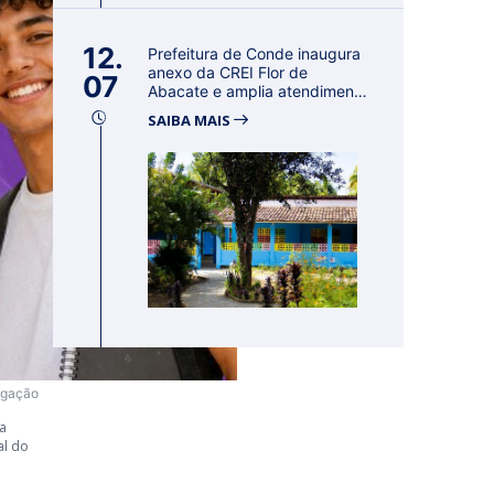
12.
Prefeitura de Conde inaugura
anexo da CREI Flor de
07
Abacate e amplia atendimento
à ed...
SAIBA MAIS
ulgação
a
al do