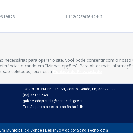
26 19H23
12/07/2026 19H12
o necessárias para operar o site. Você pode consentir com o nosso
INFORMAÇÕES
preferências clicando em “Minhas opções”. Para obter mais informaçõ
s são coletados, leia nossa
Política de Privacidade
.
Município de Conde - PB
CNPJ: 08.916.645/0001-80
LOC RODOVIA PB 018, SN, Centro, Conde, PB, 58322-000
(83) 3618-0548
gabinetedaprefeita@conde.pb.gov.br
Exp: Segunda a sexta, das 8h às 14h.
Sogo Tecnologia
tura Municipal do Conde | Desenvolvido por