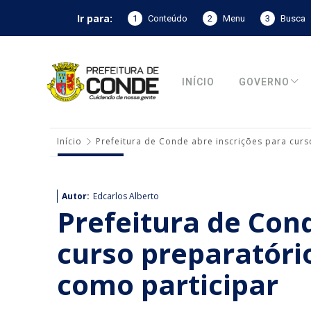
Ir para:
1
Conteúdo
2
Menu
3
Busca
INÍCIO
GOVERNO
Início
Prefeitura de Conde abre inscrições para curs
Autor:
Edcarlos Alberto
Prefeitura de Con
curso preparatóri
como participar