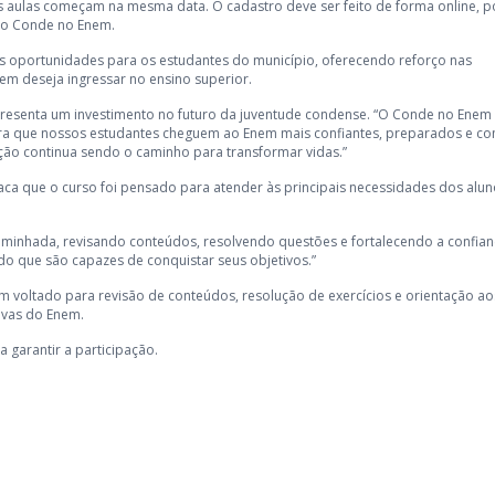
as aulas começam na mesma data. O cadastro deve ser feito de forma online, p
 do Conde no Enem
.
 as oportunidades para os estudantes do município, oferecendo reforço nas
em deseja ingressar no ensino superior.
epresenta um investimento no futuro da juventude condense. “O Conde no Enem
ra que nossos estudantes cheguem ao Enem mais confiantes, preparados e c
ção continua sendo o caminho para transformar vidas.”
staca que o curso foi pensado para atender às principais necessidades dos alu
minhada, revisando conteúdos, resolvendo questões e fortalecendo a confian
 que são capazes de conquistar seus objetivos.”
 voltado para revisão de conteúdos, resolução de exercícios e orientação ao
ovas do Enem.
 garantir a participação.