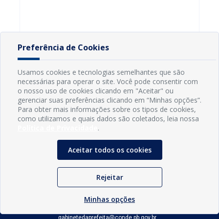
Conde a
Prefeitura de
reajuste
decretar
Conde reforça
salarial de
situação de
valorização
5,5% para
emergência
dos servidores
servidores
por 180 dias
municipais
Preferência de Cookies
Usamos cookies e tecnologias semelhantes que são
necessárias para operar o site. Você pode consentir com
o nosso uso de cookies clicando em "Aceitar" ou
gerenciar suas preferências clicando em “Minhas opções”.
Para obter mais informações sobre os tipos de cookies,
como utilizamos e quais dados são coletados, leia nossa
Política de Privacidade
.
Aceitar todos os cookies
INFORMAÇÕES
Rejeitar
Município de Conde - PB
CNPJ: 08.916.645/0001-80
LOC RODOVIA PB 018, SN, Centro, Conde, PB, 58322-000
Minhas opções
(83) 3618-0548
gabinetedaprefeita@conde.pb.gov.br