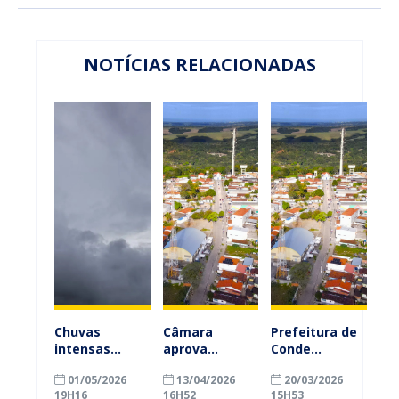
NOTÍCIAS RELACIONADAS
Chuvas
Câmara
Prefeitura de
intensas
aprova
Conde
levam
reajuste
encaminha
01/05/2026
13/04/2026
20/03/2026
Prefeitura de
salarial e
projeto de
19H16
16H52
15H53