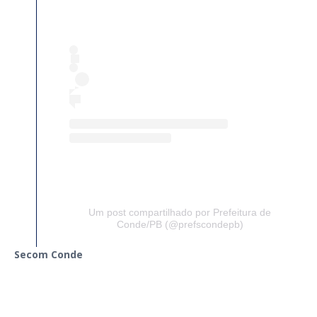
Um post compartilhado por Prefeitura de
Conde/PB (@prefscondepb)
Secom Conde