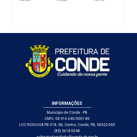
ao participar
educação
Flor de
do Seminário
infantil e
Abacate e
Nacional pela
amplia vagas
amplia
Alfabetização
em Conde
atendimento
2026
à educação
infantil
INFORMAÇÕES
Município de Conde - PB
CNPJ: 08.916.645/0001-80
LOC RODOVIA PB 018, SN, Centro, Conde, PB, 58322-000
(83) 3618-0548
gabinetedaprefeita@conde.pb.gov.br