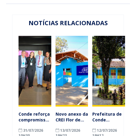
NOTÍCIAS RELACIONADAS
Conde reforça
Novo anexo da
Prefeitura de
compromisso
CREI Flor de
Conde
com a
Abacate
inaugura
31/07/2026
13/07/2026
12/07/2026
alfabetização
reforça
anexo da CREI
10H30
19H23
19H12