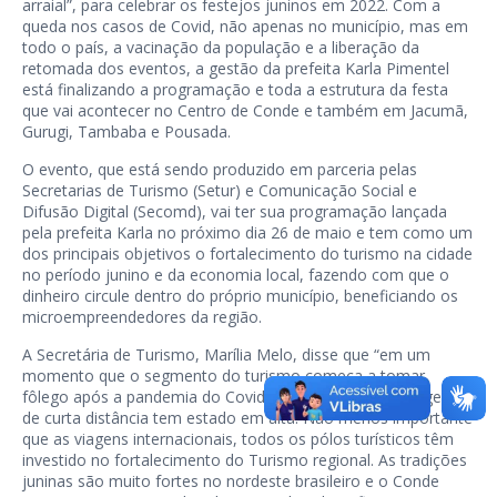
arraial”, para celebrar os festejos juninos em 2022. Com a
queda nos casos de Covid, não apenas no município, mas em
todo o país, a vacinação da população e a liberação da
retomada dos eventos, a gestão da prefeita Karla Pimentel
está finalizando a programação e toda a estrutura da festa
que vai acontecer no Centro de Conde e também em Jacumã,
Gurugi, Tambaba e Pousada.
O evento, que está sendo produzido em parceria pelas
Secretarias de Turismo (Setur) e Comunicação Social e
Difusão Digital (Secomd), vai ter sua programação lançada
pela prefeita Karla no próximo dia 26 de maio e tem como um
dos principais objetivos o fortalecimento do turismo na cidade
no período junino e da economia local, fazendo com que o
dinheiro circule dentro do próprio município, beneficiando os
microempreendedores da região.
A Secretária de Turismo, Marília Melo, disse que “em um
momento que o segmento do turismo começa a tomar
fôlego após a pandemia do Covid-19, o aumento de viagens
de curta distância tem estado em alta. Não menos importante
que as viagens internacionais, todos os pólos turísticos têm
investido no fortalecimento do Turismo regional. As tradições
juninas são muito fortes no nordeste brasileiro e o Conde