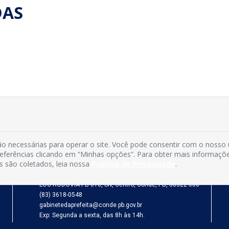
DAS
INFORMAÇÕES
o necessárias para operar o site. Você pode consentir com o nosso
preferências clicando em “Minhas opções”. Para obter mais informaçõ
s são coletados, leia nossa
Política de Privacidade
.
Município de Conde - PB
CNPJ: 08.916.645/0001-80
LOC RODOVIA PB 018, SN, Centro, Conde, PB, 58322-000
(83) 3618-0548
gabinetedaprefeita@conde.pb.gov.br
Exp: Segunda a sexta, das 8h às 14h.