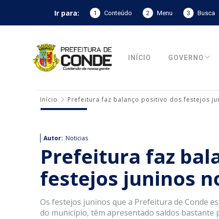
Ir para:
1
Conteúdo
2
Menu
3
Busca
INÍCIO
GOVERNO
Início
Prefeitura faz balanço positivo dos festejos 
Autor:
Noticias
Prefeitura faz bal
festejos juninos 
Os festejos juninos que a Prefeitura de Conde e
do município, têm apresentado saldos bastante 