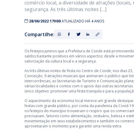
comércio local, a diversidade de atrações (locais, 
segurança. As três últimas noites […]
28/06/2022 17H00
ATUALIZADO HÁ 4 ANOS
Compartilhe:
Os festejos juninos que a Prefeitura de Conde está promovendo
saldos bastante positivos em vários aspectos; desde a movimenta
valorização da cultura local e a segurança.
As três últimas noites de festa no Centro de Conde, nos dias 2
Conceição, 9 atrações musicais que animaram o público que loto
intercorrências, as Secretarias de Turismo e Comunicação plan
várias localidades e contou com o apoio das outras secretaria
único objetivo: promover uma festa tranquila e para a população
O aquecimento da economia local merece um grande destaque.
festas com grande público, por conta da pandemia da Covid-19 e
os festejos do município trouxeram o respiro que os comercia
precisavam. Setores como alimentação, vestuário, beleza e es
movimentação em seus estabelecimentos e também os comercia
aproveitaram o momento para garantir uma renda extra.