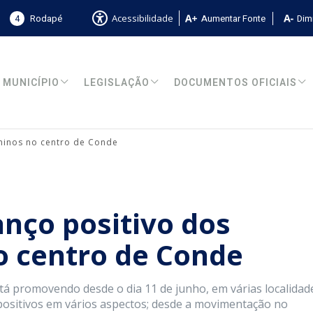
4
Rodapé
Aumentar Fonte
Dimi
Acessibilidade
MUNICÍPIO
LEGISLAÇÃO
DOCUMENTOS OFICIAIS
juninos no centro de Conde
anço positivo dos
no centro de Conde
stá promovendo desde o dia 11 de junho, em várias localidad
positivos em vários aspectos; desde a movimentação no