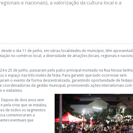
regionais e nacionais), a valorização da cultura local e a
 desde o dia 11 de junho, em várias localidades do município, têm apresenta
ção no comércio local, a diversidade de atrações (locais, regionais e nacionai
3, 24 e 25 de junho, passaram pelo palco principal montado na Rua Nossa Senh
u o espaço nas três noites de festa. Para garantir que tudo ocorresse sem
ejaram o evento de forma descentralizada, garantindo oportunidade de festej
s e coordenadorias da gestão municipal, promovendo ações intersetoriais co
 e visitantes.
 Depois de dois anos sem
 pela crise que se instalou,
ntes de todos os segmentos
tética comemoraram a
ntes eventuais que