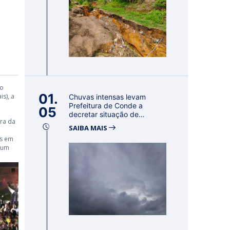
do
01.
s), a
Chuvas intensas levam
Prefeitura de Conde a
05
decretar situação de
ora da
emergência por 18...
SAIBA MAIS
os em
m um