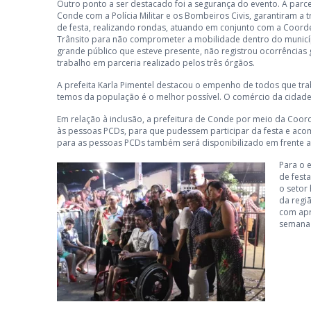
Outro ponto a ser destacado foi a segurança do evento. A parc
Conde com a Polícia Militar e os Bombeiros Civis, garantiram a t
de festa, realizando rondas, atuando em conjunto com a Coord
Trânsito para não comprometer a mobilidade dentro do munic
grande público que esteve presente, não registrou ocorrências 
trabalho em parceria realizado pelos três órgãos.
A prefeita Karla Pimentel destacou o empenho de todos que tra
temos da população é o melhor possível. O comércio da cidade s
Em relação à inclusão, a prefeitura de Conde por meio da Coo
às pessoas PCDs, para que pudessem participar da festa e ac
para as pessoas PCDs também será disponibilizado em frente ao
Para o 
de fest
o setor
da regi
com apr
semana 