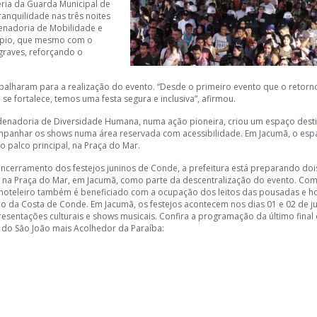
eria da Guarda Municipal de
ranquilidade nas três noites
enadoria de Mobilidade e
ípio, que mesmo com o
graves, reforçando o
balharam para a realização do evento. “Desde o primeiro evento que o retorn
e fortalece, temos uma festa segura e inclusiva”, afirmou.
rdenadoria de Diversidade Humana, numa ação pioneira, criou um espaço dest
ompanhar os shows numa área reservada com acessibilidade. Em Jacumã, o esp
 palco principal, na Praça do Mar.
encerramento dos festejos juninos de Conde, a prefeitura está preparando doi
a na Praça do Mar, em Jacumã, como parte da descentralização do evento. Com
 hoteleiro também é beneficiado com a ocupação dos leitos das pousadas e ho
ão da Costa de Conde. Em Jacumã, os festejos acontecem nos dias 01 e 02 de j
esentações culturais e shows musicais. Confira a programação da último final
do São João mais Acolhedor da Paraíba: