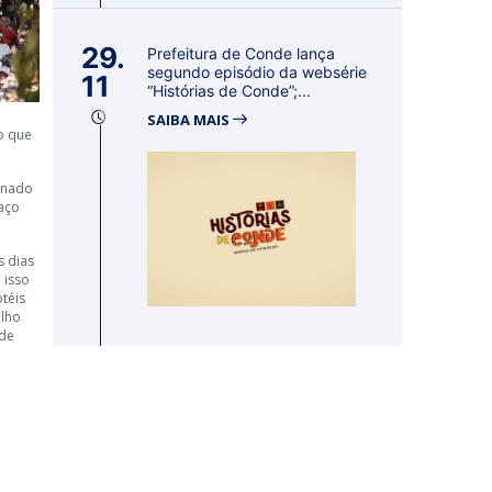
29.
Prefeitura de Conde lança
segundo episódio da websérie
11
“Histórias de Conde”;...
SAIBA MAIS
o que
inado
aço
s dias
 isso
téis
ulho
 de