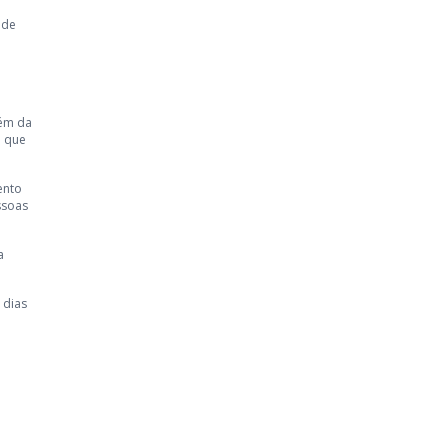
 de
lém da
a que
ento
ssoas
a
 dias