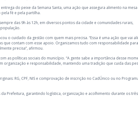
onal entrega do peixe da Semana Santa, uma ação que assegura alimento na mesa
ela fé e pela partilha.
l, sempre das 9h às 12h, em diversos pontos da cidade e comunidades rurais,
 população.
tacou o cuidado da gestão com quem mais precisa. “Essa é uma ação que vai a
ílias que contam com esse apoio. Organizamos tudo com responsabilidade par
lmente precisa”, afirmou.
com as políticas sociais do município. “A gente sabe a importância desse mom
 com organização e responsabilidade, mantendo uma tradição que cuida das pe
riginais: RG, CPF, NIS e comprovação de inscrição no CadÚnico ou no Program
 da Prefeitura, garantindo logística, organização e acolhimento durante os três