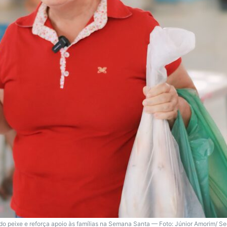
 do peixe e reforça apoio às famílias na Semana Santa — Foto: Júnior Amorim/ 