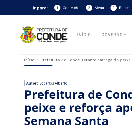
Ir para:
1
Conteúdo
2
Menu
3
Busca
INÍCIO
GOVERNO
Início
Prefeitura de Conde garante entrega do peixe 
Autor:
Edcarlos Alberto
Prefeitura de Con
peixe e reforça ap
Semana Santa