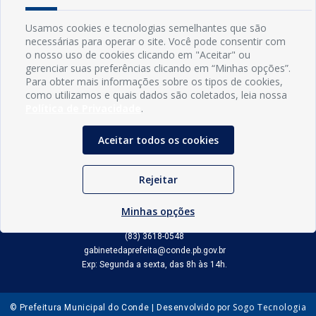
Usamos cookies e tecnologias semelhantes que são
necessárias para operar o site. Você pode consentir com
o nosso uso de cookies clicando em "Aceitar" ou
gerenciar suas preferências clicando em “Minhas opções”.
Para obter mais informações sobre os tipos de cookies,
como utilizamos e quais dados são coletados, leia nossa
Política de Privacidade
.
Aceitar todos os cookies
INFORMAÇÕES
Rejeitar
Município de Conde - PB
CNPJ: 08.916.645/0001-80
Minhas opções
LOC RODOVIA PB 018, SN, Centro, Conde, PB, 58322-000
(83) 3618-0548
gabinetedaprefeita@conde.pb.gov.br
Exp: Segunda a sexta, das 8h às 14h.
Sogo Tecnologia
© Prefeitura Municipal do Conde | Desenvolvido por