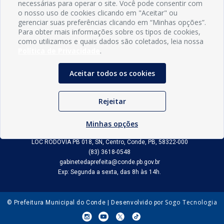
necessárias para operar o site. Você pode consentir com
o nosso uso de cookies clicando em "Aceitar" ou
gerenciar suas preferências clicando em “Minhas opções”.
Para obter mais informações sobre os tipos de cookies,
como utilizamos e quais dados são coletados, leia nossa
Política de Privacidade
.
Aceitar todos os cookies
Rejeitar
INFORMAÇÕES
Município de Conde - PB
Minhas opções
CNPJ: 08.916.645/0001-80
LOC RODOVIA PB 018, SN, Centro, Conde, PB, 58322-000
(83) 3618-0548
gabinetedaprefeita@conde.pb.gov.br
Exp: Segunda a sexta, das 8h às 14h.
Sogo Tecnologia
© Prefeitura Municipal do Conde | Desenvolvido por