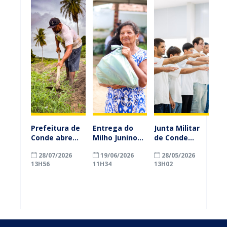
Prefeitura de
Entrega do
Junta Militar
Conde abre
Milho Junino
de Conde
inscrições
começa nesta
realiza
28/07/2026
19/06/2026
28/05/2026
para
segunda-feira
dispensa de
13H56
11H34
13H02
agricultores
(22) e vai
mais de 50
familiares
beneficiar
jovens e
participarem
famílias em
reforça
do PAA
diversas
importância
Federal
comunidades
do
de Conde
alistamento
militar