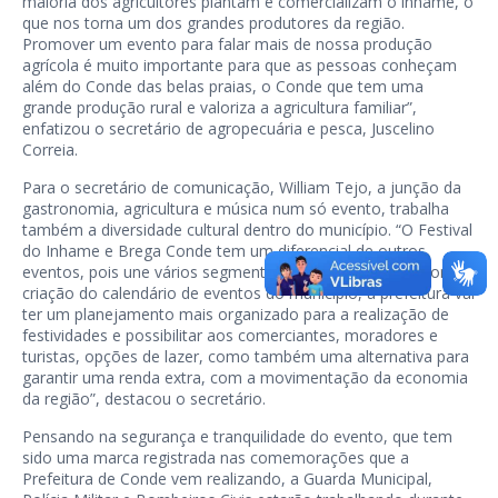
maioria dos agricultores plantam e comercializam o inhame, o
que nos torna um dos grandes produtores da região.
Promover um evento para falar mais de nossa produção
agrícola é muito importante para que as pessoas conheçam
além do Conde das belas praias, o Conde que tem uma
grande produção rural e valoriza a agricultura familiar”,
enfatizou o secretário de agropecuária e pesca, Juscelino
Correia.
Para o secretário de comunicação, William Tejo, a junção da
gastronomia, agricultura e música num só evento, trabalha
também a diversidade cultural dentro do município. “O Festival
do Inhame e Brega Conde tem um diferencial de outros
eventos, pois une vários segmentos numa única festa. Com a
criação do calendário de eventos do município, a prefeitura vai
ter um planejamento mais organizado para a realização de
festividades e possibilitar aos comerciantes, moradores e
turistas, opções de lazer, como também uma alternativa para
garantir uma renda extra, com a movimentação da economia
da região”, destacou o secretário.
Pensando na segurança e tranquilidade do evento, que tem
sido uma marca registrada nas comemorações que a
Prefeitura de Conde vem realizando, a Guarda Municipal,