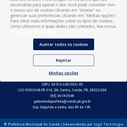
necessárias para operar o site. Você pode consentir com
o nosso uso de cookies clicando em "Aceitar" ou
gerenciar suas preferências clicando em “Minhas opções”.
Para obter mais informações sobre os tipos de cookies,
como utilizamos e quais dados são coletados, leia nossa
Política de Privacidade
.
Aceitar todos os cookies
Rejeitar
INFORMAÇÕES
Minhas opções
Município de Conde - PB
CNPJ: 08.916.645/0001-80
LOC RODOVIA PB 018, SN, Centro, Conde, PB, 58322-000
(83) 3618-0548
gabinetedaprefeita@conde.pb.gov.br
Exp: Segunda a sexta, das 8h às 14h.
Sogo Tecnologia
© Prefeitura Municipal do Conde | Desenvolvido por