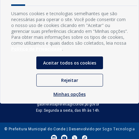
Usamos cookies e tecnologias semelhantes que são
necessárias para operar o site. Você pode consentir com
o nosso uso de cookies clicando em "Aceitar" ou
gerenciar suas preferências clicando em “Minhas opções”.
Para obter mais informações sobre os tipos de cookies,
como utilizamos e quais dados são coletados, leia nossa
Política de Privacidade
.
Aceitar todos os cookies
INFORMAÇÕES
Rejeitar
Município de Conde - PB
CNPJ: 08.916.645/0001-80
LOC RODOVIA PB 018, SN, Centro, Conde, PB, 58322-000
Minhas opções
(83) 3618-0548
gabinetedaprefeita@conde.pb.gov.br
Exp: Segunda a sexta, das 8h às 14h.
Sogo Tecnologia
© Prefeitura Municipal do Conde | Desenvolvido por