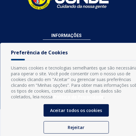
INFORMAÇÕES
Município de Conde - PB
CNPJ: 08.916.645/0001-80
Preferência de Cookies
LOC RODOVIA PB 018, SN, Centro, Conde, PB, 58322-000
(83) 3618-0548
Usamos cookies e tecnologias semelhantes que são necessári
gabinetedaprefeita@conde.pb.gov.br
para operar o site. Você pode consentir com o nosso uso de
Exp: Segunda a sexta, das 8h às 14h.
cookies clicando em "Aceitar" ou gerenciar suas preferências
clicando em “Minhas opções”. Para obter mais informações so
os tipos de cookies, como utilizamos e quais dados são
Sogo Tecnologia
© Prefeitura Municipal do Conde | Desenvolvido por
coletados, leia nossa
Política de Privacidade
.
Aceitar todos os cookies
Rejeitar