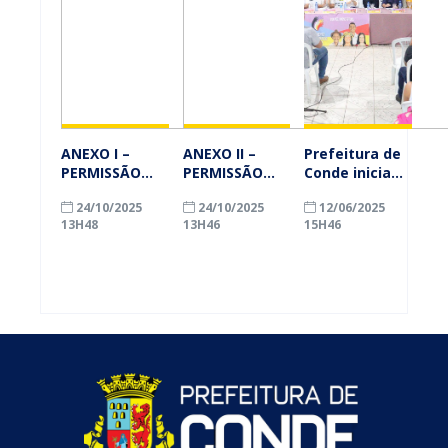
ANEXO I –
ANEXO II –
Prefeitura de
PERMISSÃO
PERMISSÃO
Conde inicia
SIMPLIFICADA
SIMPLIFICADA
escuta
24/10/2025
24/10/2025
12/06/2025
PARA
PARA
popular do
13H48
13H46
15H46
PROJETOS DE
PROJETOS DE
Orçamento
PAVIMENTAÇÃO
PAVIMENTAÇÃO
Democrático
EM VIA
EM VIA
2025 com
PÚBLICA
PÚBLICA
ampla
participação
na Pousada