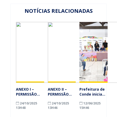
NOTÍCIAS RELACIONADAS
ANEXO I –
ANEXO II –
Prefeitura de
PERMISSÃO
PERMISSÃO
Conde inicia
SIMPLIFICADA
SIMPLIFICADA
escuta
24/10/2025
24/10/2025
12/06/2025
PARA
PARA
popular do
13H48
13H46
15H46
PROJETOS DE
PROJETOS DE
Orçamento
PAVIMENTAÇÃO
PAVIMENTAÇÃO
Democrático