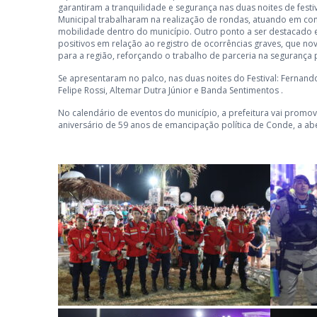
garantiram a tranquilidade e segurança nas duas noites de festi
Municipal trabalharam na realização de rondas, atuando em c
mobilidade dentro do município. Outro ponto a ser destacado e
positivos em relação ao registro de ocorrências graves, que no
para a região, reforçando o trabalho de parceria na segurança 
Se apresentaram no palco, nas duas noites do Festival: Fernand
Felipe Rossi, Altemar Dutra Júnior e Banda Sentimentos .
No calendário de eventos do município, a prefeitura vai promove
aniversário de 59 anos de emancipação política de Conde, a aber