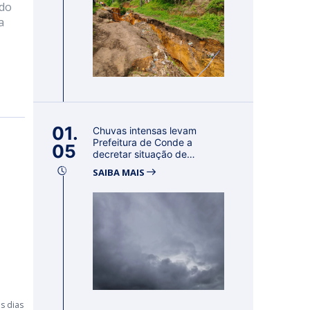
ado
a
01.
Chuvas intensas levam
Prefeitura de Conde a
05
decretar situação de
emergência por 18...
SAIBA MAIS
s dias