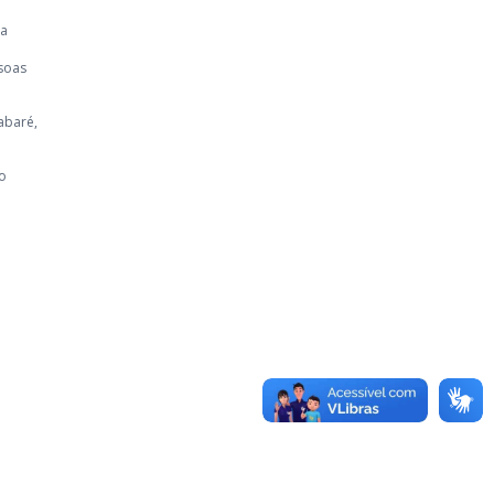
 a
ssoas
abaré,
 o