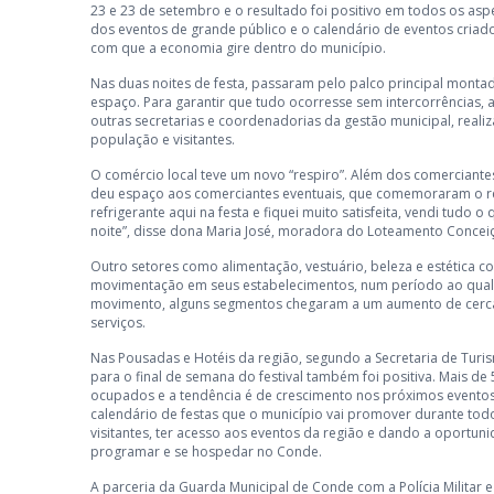
23 e 23 de setembro e o resultado foi positivo em todos os as
dos eventos de grande público e o calendário de eventos criad
com que a economia gire dentro do município.
Nas duas noites de festa, passaram pelo palco principal monta
espaço. Para garantir que tudo ocorresse sem intercorrências,
outras secretarias e coordenadorias da gestão municipal, reali
população e visitantes.
O comércio local teve um novo “respiro”. Além dos comerciantes
deu espaço aos comerciantes eventuais, que comemoraram o res
refrigerante aqui na festa e fiquei muito satisfeita, vendi tud
noite”, disse dona Maria José, moradora do Loteamento Conceiç
Outro setores como alimentação, vestuário, beleza e estética
movimentação em seus estabelecimentos, num período ao qual
movimento, alguns segmentos chegaram a um aumento de cerc
serviços.
Nas Pousadas e Hotéis da região, segundo a Secretaria de Turi
para o final de semana do festival também foi positiva. Mais de
ocupados e a tendência é de crescimento nos próximos evento
calendário de festas que o município vai promover durante todo
visitantes, ter acesso aos eventos da região e dando a oportu
programar e se hospedar no Conde.
A parceria da Guarda Municipal de Conde com a Polícia Militar e