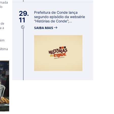
tomada
do
29.
Prefeitura de Conde lança
segundo episódio da websérie
11
“Histórias de Conde”;...
 de
SAIBA MAIS
a a
mbém
última