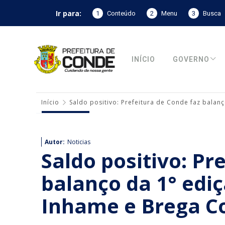
Ir para:
1
Conteúdo
2
Menu
3
Busca
INÍCIO
GOVERNO
Início
Saldo positivo: Prefeitura de Conde faz balan
Autor:
Noticias
Saldo positivo: Pr
balanço da 1° ediç
Inhame e Brega C