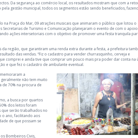
pectos. Da segurança ao comércio local, os resultados mostram que com a re
o pela gestão municipal, todos os segmentos estão sendo beneficiados, fazen
do na Praça do Mar, 09 atrações musicais que animaram o público que lotou o
 as Secretarias de Turismo e Comunicação planejaram o evento de com o apoio
zando ações intersetoriais com o objetivo de promover uma festa tranquila par
 da região, que garantiram uma renda extra durante a festa, a prefeitura ta
ultado das vendas. “Fiz o cadastro para vender churrasquinho, cerveja e
o o que comprei e ainda tive que comprar um pouco mais pra poder dar conta na 
ão e que fez o cadastro de ambulante eventual.
 comemoraram a
 geralmente não tem muito
a de 70% na procura de
smo, a busca por quartos
 50% dos leitos foram
s que serão trabalhados no
 o ano, facilitando aos
nidade de que possam se
 os Bombeiros Civis,