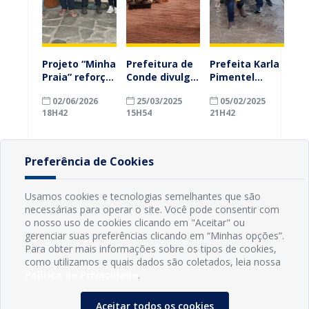
Projeto “Minha
Prefeitura de
Prefeita Karla
Praia” reforça
Conde divulga
Pimentel
conscientização
cronograma
realiza ações
02/06/2026
25/03/2025
05/02/2025
ambiental e
de coleta de
emergenciais
18H42
15H54
21H42
distribui
lixo
durante
materiais
fortes chuvas
educativos na
e cria comitê
orla de Conde
de crise, em
Preferência de Cookies
Conde
Usamos cookies e tecnologias semelhantes que são
necessárias para operar o site. Você pode consentir com
o nosso uso de cookies clicando em "Aceitar" ou
gerenciar suas preferências clicando em “Minhas opções”.
Para obter mais informações sobre os tipos de cookies,
como utilizamos e quais dados são coletados, leia nossa
Política de Privacidade
.
Aceitar todos os cookies