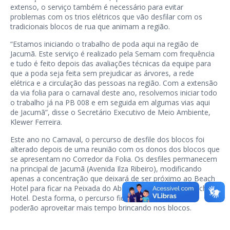
extenso, o serviço também é necessário para evitar
problemas com os trios elétricos que vão desfilar com os
tradicionais blocos de rua que animam a região.
“Estamos iniciando o trabalho de poda aqui na região de
Jacumã. Este serviço é realizado pela Semam com frequência
e tudo é feito depois das avaliações técnicas da equipe para
que a poda seja feita sem prejudicar as árvores, a rede
elétrica e a circulação das pessoas na região. Com a extensão
da via folia para o carnaval deste ano, resolvemos iniciar todo
o trabalho já na PB 008 e em seguida em algumas vias aqui
de Jacumã”, disse o Secretário Executivo de Meio Ambiente,
Klewer Ferreira.
Este ano no Carnaval, o percurso de desfile dos blocos foi
alterado depois de uma reunião com os donos dos blocos que
se apresentam no Corredor da Folia. Os desfiles permanecem
na principal de Jacumã (Avenida Ilza Ribeiro), modificando
apenas a concentração que deixará de ser próximo ao Beach
Hotel para ficar na Peixada do Abílio, encerrando no Beach
Hotel. Desta forma, o percurso fica maior e os foliões
poderão aproveitar mais tempo brincando nos blocos.