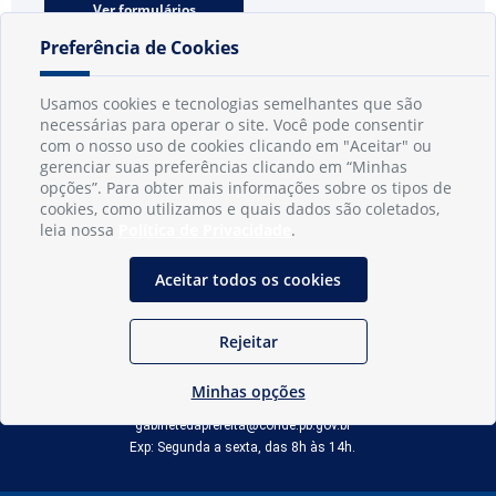
Ver formulários
Preferência de Cookies
Usamos cookies e tecnologias semelhantes que são
necessárias para operar o site. Você pode consentir
com o nosso uso de cookies clicando em "Aceitar" ou
gerenciar suas preferências clicando em “Minhas
opções”. Para obter mais informações sobre os tipos de
cookies, como utilizamos e quais dados são coletados,
leia nossa
Política de Privacidade
.
Aceitar todos os cookies
INFORMAÇÕES
Município de Conde - PB
Rejeitar
CNPJ: 08.916.645/0001-80
LOC RODOVIA PB 018, SN, Centro, Conde, PB, 58322-000
Minhas opções
(83) 3618-0548
gabinetedaprefeita@conde.pb.gov.br
Exp: Segunda a sexta, das 8h às 14h.