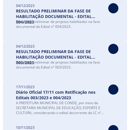
04/12/2023
RESULTADO PRELIMINAR DA FASE DE
HABILITAÇÃO DOCUMENTAL - EDITAL
004/2023
Resultado preliminar de projetos habilitados na fase
documental do Edital nº 004/2023.
04/12/2023
RESULTADO PRELIMINAR DA FASE DE
HABILITAÇÃO DOCUMENTAL - EDITAL
003/2023
Resultado preliminar de projetos habilitados na fase
documental do Edital nº 003/2023.
17/11/2023
Diário Oficial 17/11 com Retificação nos
Editais 003/2023 e 004/2023
A PREFEITURA MUNICIPAL DE CONDE, por meio da
SECRETARIA MUNICIPAL DE EDUCAÇÃO, ESPORTE E
CULTURA, considerando o edital decorrente da LC nº
195/2022 (Lei Paulo Gustavo), Edital nº 003/2023, torna
público as seguintes retificações ao edital supracitado.
10/11/2023