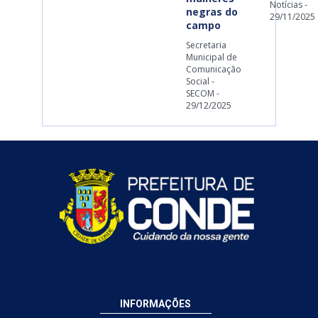
Notícias -
negras do
29/11/2025
campo
Secretaria
Municipal de
Comunicação
Social -
SECOM -
29/12/2025
INFORMAÇÕES