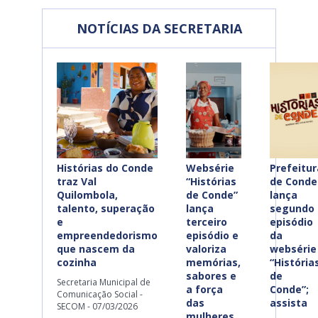
NOTÍCIAS DA SECRETARIA
Histórias do Conde
Websérie
Prefeitur
traz Val
“Histórias
de Conde
Quilombola,
de Conde”
lança
talento, superação
lança
segundo
e
terceiro
episódio
empreendedorismo
episódio e
da
que nascem da
valoriza
websérie
cozinha
memórias,
“História
sabores e
de
Secretaria Municipal de
a força
Conde”;
Comunicação Social -
das
assista
SECOM - 07/03/2026
mulheres