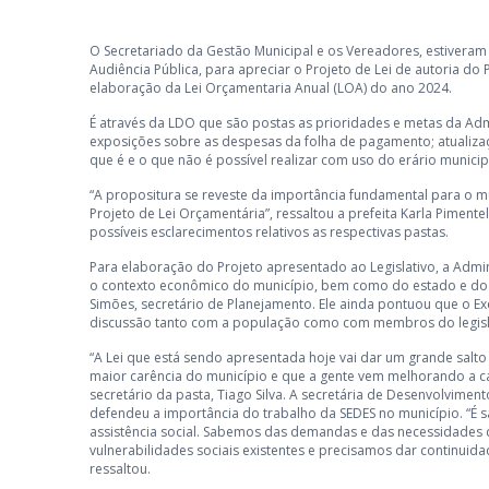
O Secretariado da Gestão Municipal e os Vereadores, estiveram
Audiência Pública, para apreciar o Projeto de Lei de autoria do
elaboração da Lei Orçamentaria Anual (LOA) do ano 2024.
É através da LDO que são postas as prioridades e metas da Adm
exposições sobre as despesas da folha de pagamento; atualizaçõ
que é e o que não é possível realizar com uso do erário municip
“A propositura se reveste da importância fundamental para o mu
Projeto de Lei Orçamentária”, ressaltou a prefeita Karla Piment
possíveis esclarecimentos relativos as respectivas pastas.
Para elaboração do Projeto apresentado ao Legislativo, a Admi
o contexto econômico do município, bem como do estado e do 
Simões, secretário de Planejamento. Ele ainda pontuou que o Ex
discussão tanto com a população como com membros do legisl
“A Lei que está sendo apresentada hoje vai dar um grande salto 
maior carência do município e que a gente vem melhorando a c
secretário da pasta, Tiago Silva. A secretária de Desenvolvimento
defendeu a importância do trabalho da SEDES no município. “É 
assistência social. Sabemos das demandas e das necessidades
vulnerabilidades sociais existentes e precisamos dar continuida
ressaltou.