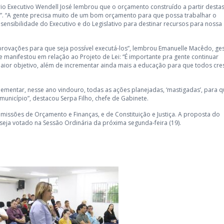
rio Executivo Wendell José lembrou que o orçamento construído a partir desta
ola”. “A gente precisa muito de um bom orçamento para que possa trabalhar o
nsibilidade do Executivo e do Legislativo para destinar recursos para nossa
provações para que seja possível executá-los”, lembrou Emanuelle Macêdo, ge
e manifestou em relação ao Projeto de Lei: “É importante pra gente continuar
ior objetivo, além de incrementar ainda mais a educação para que todos cr
lementar, nesse ano vindouro, todas as ações planejadas, ‘mastigadas’, para q
unicípio”, destacou Serpa Filho, chefe de Gabinete.
missões de Orçamento e Finanças, e de Constituição e Justiça. A proposta do
 seja votado na Sessão Ordinária da próxima segunda-feira (19).