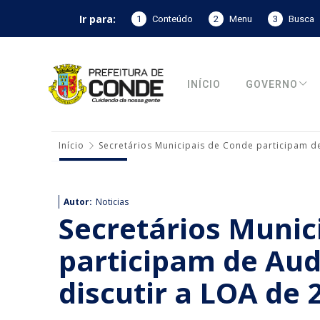
Ir para:
1
Conteúdo
2
Menu
3
Busca
INÍCIO
GOVERNO
Início
Secretários Municipais de Conde participam de
Autor:
Noticias
Secretários Munic
participam de Aud
discutir a LOA de 