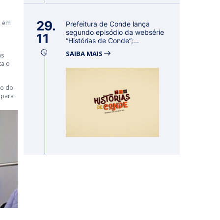
29.
, em
Prefeitura de Conde lança
segundo episódio da websérie
11
“Histórias de Conde”;...
SAIBA MAIS
as
ta o
ão do
 para