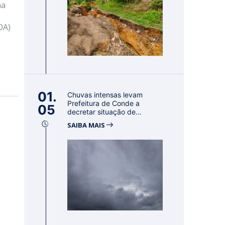
na
OA)
01.
Chuvas intensas levam
Prefeitura de Conde a
05
decretar situação de
emergência por 18...
SAIBA MAIS