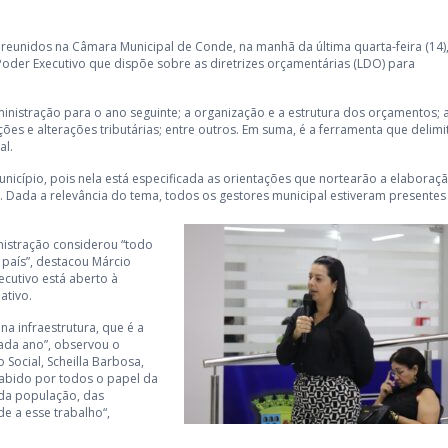
 reunidos na Câmara Municipal de Conde, na manhã da última quarta-feira (14)
 Poder Executivo que dispõe sobre as diretrizes orçamentárias (LDO) para
inistração para o ano seguinte; a organização e a estrutura dos orçamentos; 
es e alterações tributárias; entre outros. Em suma, é a ferramenta que delimi
al.
nicípio, pois nela está especificada as orientações que nortearão a elaboraç
el. Dada a relevância do tema, todos os gestores municipal estiveram presentes
nistração considerou “todo
país”, destacou Márcio
ecutivo está aberto à
ativo.
na infraestrutura, que é a
ada ano”, observou o
 Social, Scheilla Barbosa,
sabido por todos o papel da
 da população, das
de a esse trabalho“,