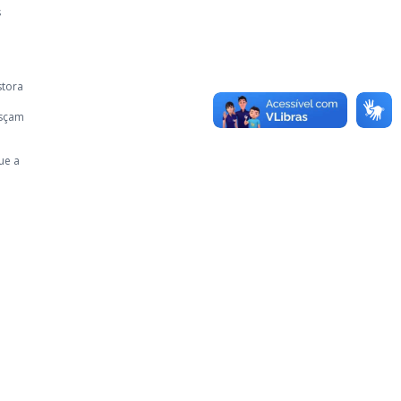
s
stora
esçam
ue a