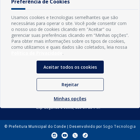
Preferência de Cookies
Usamos cookies e tecnologias semelhantes que são
necessárias para operar o site. Você pode consentir com
o nosso uso de cookies clicando em "Aceitar" ou
gerenciar suas preferências clicando em “Minhas opções”.
Para obter mais informações sobre os tipos de cookies,
como utilizamos e quais dados são coletados, leia nossa
Política de Privacidade
.
Aceitar todos os cookies
INFORMAÇÕES
Município de Conde - PB
CNPJ: 08.916.645/0001-80
Rejeitar
LOC RODOVIA PB 018, SN, Centro, Conde, PB, 58322-000
(83) 3618-0548
Minhas opções
gabinetedaprefeita@conde.pb.gov.br
Exp: Segunda a sexta, das 8h às 14h.
Sogo Tecnologia
© Prefeitura Municipal do Conde | Desenvolvido por