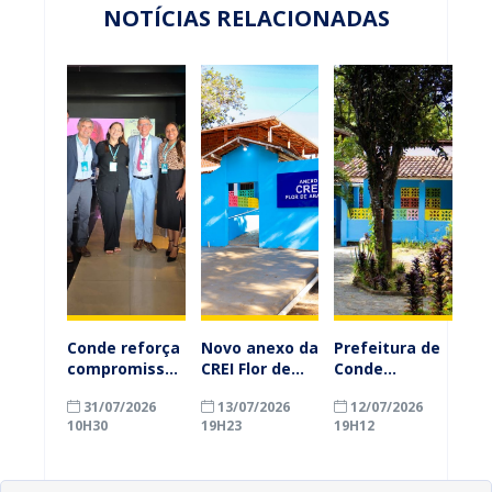
NOTÍCIAS RELACIONADAS
Conde reforça
Novo anexo da
Prefeitura de
compromisso
CREI Flor de
Conde
com a
Abacate
inaugura
31/07/2026
13/07/2026
12/07/2026
alfabetização
reforça
anexo da CREI
10H30
19H23
19H12
ao participar
educação
Flor de
do Seminário
infantil e
Abacate e
Nacional pela
amplia vagas
amplia