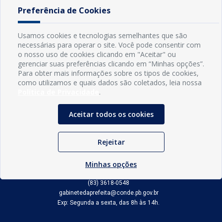
Alfabetização
em Conde
atendimento
Preferência de Cookies
2026
à educação
infantil
Usamos cookies e tecnologias semelhantes que são
necessárias para operar o site. Você pode consentir com
o nosso uso de cookies clicando em "Aceitar" ou
gerenciar suas preferências clicando em “Minhas opções”.
Para obter mais informações sobre os tipos de cookies,
como utilizamos e quais dados são coletados, leia nossa
Política de Privacidade
.
Aceitar todos os cookies
INFORMAÇÕES
Rejeitar
Município de Conde - PB
CNPJ: 08.916.645/0001-80
Minhas opções
LOC RODOVIA PB 018, SN, Centro, Conde, PB, 58322-000
(83) 3618-0548
gabinetedaprefeita@conde.pb.gov.br
Exp: Segunda a sexta, das 8h às 14h.