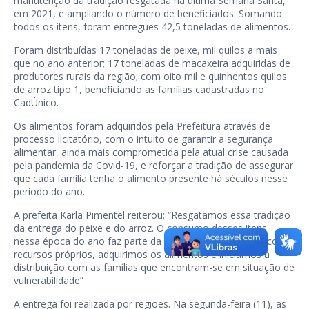
manutenção da tradição resgatada na última Semana Santa,
em 2021, e ampliando o número de beneficiados. Somando
todos os itens, foram entregues 42,5 toneladas de alimentos.
Foram distribuídas 17 toneladas de peixe, mil quilos a mais
que no ano anterior; 17 toneladas de macaxeira adquiridas de
produtores rurais da região; com oito mil e quinhentos quilos
de arroz tipo 1, beneficiando as famílias cadastradas no
CadÚnico.
Os alimentos foram adquiridos pela Prefeitura através de
processo licitatório, com o intuito de garantir a segurança
alimentar, ainda mais comprometida pela atual crise causada
pela pandemia da Covid-19, e reforçar a tradição de assegurar
que cada família tenha o alimento presente há séculos nesse
período do ano.
A prefeita Karla Pimentel reiterou: “Resgatamos essa tradição
da entrega do peixe e do arroz. O consumo desses itens
nessa época do ano faz parte da nossa tradição. Então, com
recursos próprios, adquirimos os alimentos e iniciamos a
distribuição com as famílias que encontram-se em situação de
vulnerabilidade”
A entrega foi realizada por regiões. Na segunda-feira (11), as