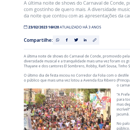
A última noite de shows do Carnaval de Conde, p
com gostinho de quero mais. A diversidade music
da noite que contou com as apresentações da can
23/02/2023 16H20
ATUALIZADO HÁ 3 ANOS
Compartilhe:
A última noite de shows do Carnaval de Conde, promovido pela P
diversidade musical e a tranquilidade mais uma vez foram os g
Thayane e dos cantores El Sombrero, Robby, Raifi Sousa, Tinho
O último dia de festa iniciou no Corredor da Folia com o desf
o público que mais uma vez lotou a Avenida Ilza Ribeiro (Princi
o carna
“A Pref
para tod
mas dep
incríve
Jacumã.
No palc
público