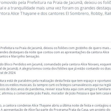
romovido pela Prefeitura na Praia de Jacumã, deixou os foli
al e a tranquilidade mais uma vez foram os grandes destaq
tora Alice Thayane e dos cantores El Sombrero, Robby, Raif
refeitura na Praia de Jacumã, deixou os foliões com gostinho de quero mais.
randes destaques da noite que contou com as apresentações da cantora Alice
 Santos e Marcynho Sensação.
ile do Bloco Perdidos em Jacumã, comandado pela cantora Alice Novaes, esque
pal de Jacumã). A alegria tomou conta dos foliões que já estão contando os dias
val de 2024.
eitura está de parabéns pela realização desta festa que tem espaço e oportun
os os estilos musicais. Eu sempre curti os festejos carnavalescos aqui na regiã
ois de dois anos de pandemia, reviver essa festa aqui com amigos e familiares
l!”, afirmou o comerciante João Paulo, morador de João Pessoa e que tem casa
o, a cantora condense Alice Thayane abriu a última noite de festa e contagiou 
. A apresentação de Alice faz parte do Programa Prata da Casa, um projeto do