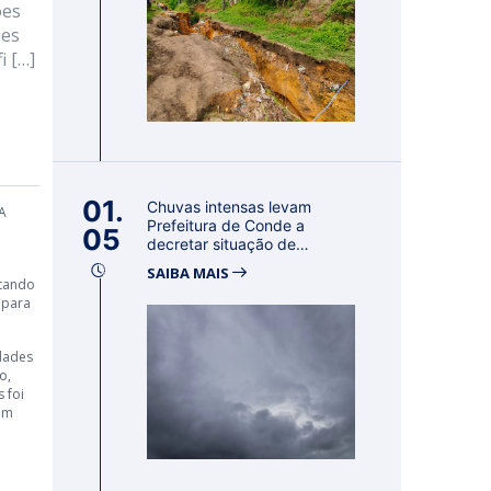
ões
ues
i […]
01.
Chuvas intensas levam
 A
Prefeitura de Conde a
05
decretar situação de
emergência por 18...
SAIBA MAIS
ntando
 para
idades
o,
 foi
 em
o