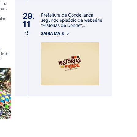
 faz
lhos.
29.
Prefeitura de Conde lança
alho.
segundo episódio da websérie
11
“Histórias de Conde”;...
SAIBA MAIS
a
 festa
as