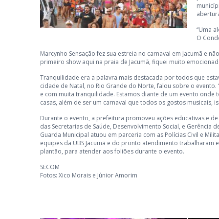
municíp
abertura
“Uma al
O Conde
Marcynho Sensação fez sua estreia no carnaval em Jacumã e não 
primeiro show aqui na praia de Jacumã, fiquei muito emocionado
Tranquilidade era a palavra mais destacada por todos que esta
cidade de Natal, no Rio Grande do Norte, falou sobre o evento
e com muita tranquilidade. Estamos diante de um evento onde t
casas, além de ser um carnaval que todos os gostos musicais, iss
Durante o evento, a prefeitura promoveu ações educativas e de
das Secretarias de Saúde, Desenvolvimento Social, e Gerência de
Guarda Municipal atuou em parceria com as Polícias Civil e Mili
equipes da UBS Jacumã e do pronto atendimento trabalharam 
plantão, para atender aos foliões durante o evento.
SECOM
Fotos: Xico Morais e Júnior Amorim