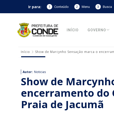
Ir para:
1
Conteúdo
2
Menu
3
Busca
INÍCIO
GOVERNO
Início
Show de Marcynho Sensação marca o encerram
Autor:
Noticias
Show de Marcynho
encerramento do 
Praia de Jacumã