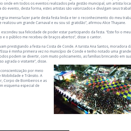
io onde em todos os eventos realizados pela gestão municipal, um artista local
 do evento, desta forma, estes artistas são valorizados e divulgam seus traba
egria imensa fazer parte desta festa linda e ter o reconhecimento do meu trab
 realizou um grande Carnaval e eu sou só gratidão”, afirmou Alice Thayane.
escondeu sua felicidade de poder estar participando da festa. “Este foi o meu
 e o público me recebeu de braços abertos”, disse o cantor.
vam prestigiando a festa na Costa de Conde. A turista Ana Santos, moradora d
. “Essa é minha primeira vez no município de Conde e tenho notado uma grande
odos podem se divertir, com muito policiamento, as famílias brincando em su
o agrada o visitante”, disse.
 conscientização por meio
 Mobilidade e Trânsito. A
tar, Corpo de Bombeiros e as
em esquema especial de