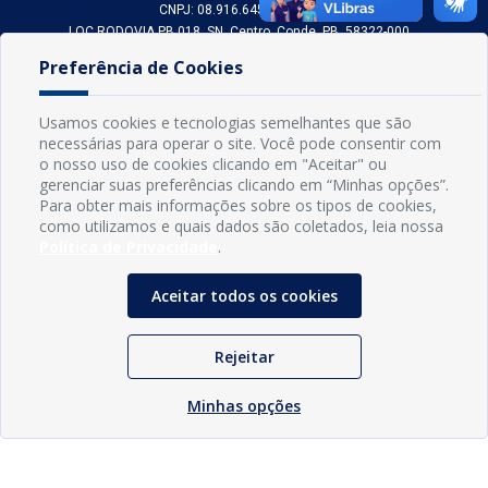
CNPJ: 08.916.645/0001-80
LOC RODOVIA PB 018, SN, Centro, Conde, PB, 58322-000
(83) 3618-0548
Preferência de Cookies
gabinetedaprefeita@conde.pb.gov.br
Exp: Segunda a sexta, das 8h às 14h.
Usamos cookies e tecnologias semelhantes que são
necessárias para operar o site. Você pode consentir com
Sogo Tecnologia
o nosso uso de cookies clicando em "Aceitar" ou
© Prefeitura Municipal do Conde | Desenvolvido por
gerenciar suas preferências clicando em “Minhas opções”.
Para obter mais informações sobre os tipos de cookies,
como utilizamos e quais dados são coletados, leia nossa
Política de Privacidade
.
Aceitar todos os cookies
Rejeitar
Minhas opções